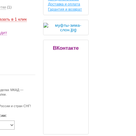
Доставка и оплата
етки
(1)
Гарантия и возврат
азать в 1 клик
едит
ВКонтакте
ределах МКАД —
р/км.
России и стран СНГ!
сии: