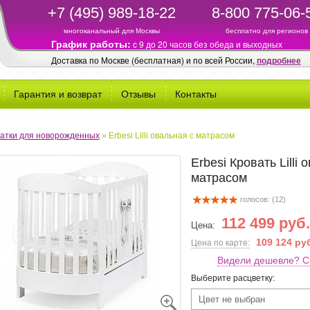
+7 (495) 989-18-22
8-800 775-06-
многоканальный для Москвы
бесплатно для регионов
График работы:
c 9 до 20 часов без обеда и выходных
Доставка по Москве (бесплатная) и по всей России,
подробнее
Гарантия и возврат
Отзывы
Контакты
атки для новорожденных
»
Erbesi Lilli овальная с матрасом
Erbesi Кровать Lilli 
матрасом
голосов: (
12
)
112 499 руб.
Цена:
109 124 ру
Цена по карте:
Видели дешевле? С
Выберите расцветку:
Цвет не выбран