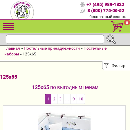
+7 (495) 989-1822
Спасибо, что выбрали нас!
8 (800) 775-06-52
бесплатный звонок
Распродажа!
0
Детские коляски
Автомобильные кресла
Главная
»
Постельные принадлежности
»
Постельные
Кроватки для новорожденных
наборы
»
125x65
Кровати для детей от 2-3 лет
Фильтр
125x65
Конверты, муфты
125x65 по выгодным ценам
Детский транспорт
1
2
3
...
9
10
Летние товары
Мебель и аксессуары
Постельные принадлежности