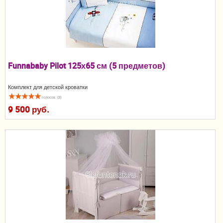
Пеленание
Гигиена и уход
Кормление
Funnababy Pilot 125х65 см (5 предметов)
Качели, шезлонги
Комплект для детской кроватки
Манежи
голосов: (3)
9 500 руб.
Безопасность ребенка
Ходунки и прыгунки
Игры и развитие
Принадлежности для выписки
Сумки для мам и детей
Кенгуру и слинги