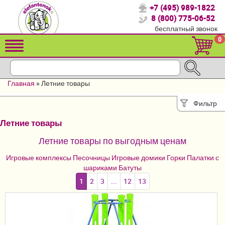
+7 (495) 989-1822
Спасибо, что выбрали нас!
8 (800) 775-06-52
бесплатный звонок
Распродажа!
0
Детские коляски
Автомобильные кресла
Главная
»
Летние товары
Кроватки для новорожденных
Фильтр
Кровати для детей от 2-3 лет
Летние товары
Конверты, муфты
Летние товары по выгодным ценам
Детский транспорт
Игровые комплексы
Песочницы
Игровые домики
Горки
Палатки с
шариками
Батуты
Летние товары
1
2
3
...
12
13
Батуты
Игровые комплексы
Песочницы