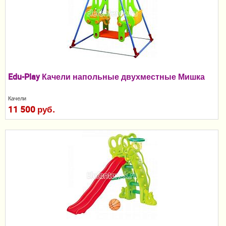
Игровые домики
Детские горки
Мебель и аксессуары
Постельные принадлежности
Пеленание
Edu-Play Качели напольные двухместные Мишка
Кормление
Качели
11 500 руб.
Гигиена и уход
Качели, шезлонги
Манежи
Безопасность ребенка
Ходунки и прыгунки
Игры и развитие