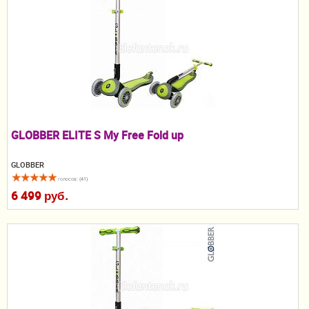
Пеленание
Гигиена и уход
Кормление
Качели, шезлонги
Манежи
GLOBBER ELITE S My Free Fold up
Безопасность ребенка
GLOBBER
голосов: (41)
Ходунки и прыгунки
6 499 руб.
Игры и развитие
Принадлежности для выписки
Сумки для мам и детей
Кенгуру и слинги