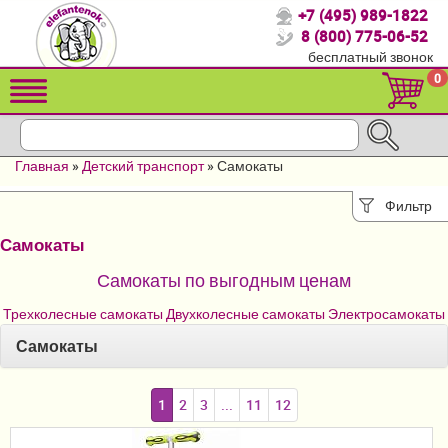
+7 (495) 989-1822
Спасибо, что выбрали нас!
8 (800) 775-06-52
бесплатный звонок
Распродажа!
0
Детские коляски
Автомобильные кресла
Главная
»
Детский транспорт
»
Самокаты
Кроватки для новорожденных
Фильтр
Кровати для детей от 2-3 лет
Самокаты
Летние товары
Самокаты по выгодным ценам
Конверты, муфты
Трехколесные самокаты
Двухколесные самокаты
Электросамокаты
Самокаты
Детский транспорт
Мебель и аксессуары
1
2
3
...
11
12
Постельные принадлежности