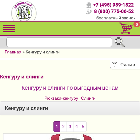
+7 (495) 989-1822
Спасибо, что выбрали нас!
8 (800) 775-06-52
бесплатный звонок
Распродажа!
0
Детские коляски
Автомобильные кресла
Главная
»
Кенгуру и слинги
Кроватки для новорожденных
Фильтр
Кровати для детей от 2-3 лет
Кенгуру и слинги
Конверты, муфты
Кенгуру и слинги по выгодным ценам
Детский транспорт
Рюкзаки-кенгуру
Слинги
Кенгуру и слинги
Летние товары
Мебель и аксессуары
1
2
3
4
5
Постельные принадлежности