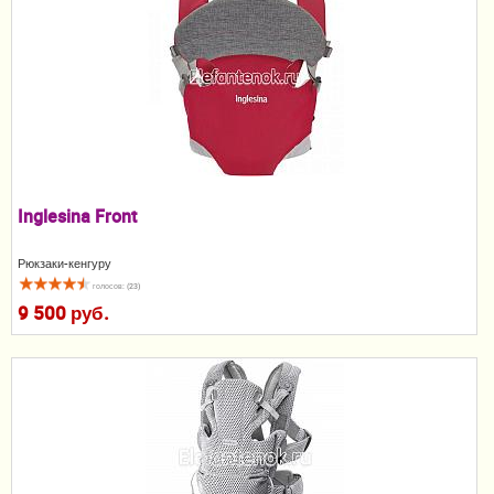
Пеленание
Гигиена и уход
Кормление
Качели, шезлонги
Манежи
Inglesina Front
Безопасность ребенка
Рюкзаки-кенгуру
голосов: (23)
Ходунки и прыгунки
9 500 руб.
Игры и развитие
Принадлежности для выписки
Сумки для мам и детей
Кенгуру и слинги