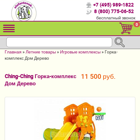
+7 (495) 989-1822
Спасибо, что выбрали нас!
8 (800) 775-06-52
бесплатный звонок
Распродажа!
0
Детские коляски
Автомобильные кресла
Главная
»
Летние товары
»
Игровые комплексы
»
Горка-
Кроватки для новорожденных
комплекс Дом Дерево
Кровати для детей от 2-3 лет
11 500 руб.
Ching-Ching Горка-комплекс
Дом Дерево
Конверты, муфты
Детский транспорт
Летние товары
Мебель и аксессуары
Постельные принадлежности