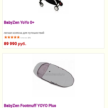
Пеленание
Кормление
BabyZen YoYo 0+
Гигиена и уход
легкая коляска для путешествий
Качели, шезлонги
голосов: (89)
89 990 руб.
Манежи
Безопасность ребенка
Ходунки и прыгунки
Игры и развитие
Принадлежности для выписки
Сумки для мам и детей
Кенгуру и слинги
BabyZen Footmuff YOYO Plus