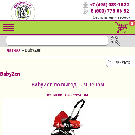
+7 (495) 989-1822
Спасибо, что выбрали нас!
8 (800) 775-06-52
бесплатный звонок
Распродажа!
0
Детские коляски
Автомобильные кресла
Главная
»
BabyZen
Кроватки для новорожденных
Фильтр
Кровати для детей от 2-3 лет
BabyZen
Конверты, муфты
BabyZen по выгодным ценам
Детский транспорт
коляски
аксессуары
Летние товары
Мебель и аксессуары
Постельные принадлежности