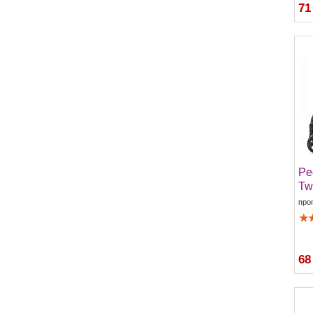
71
Pe
Tw
про
68