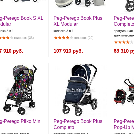
g-Perego Book S XL
Peg-Perego Book Plus
Peg-Pere
dular
XL Modular
Complet
ска 3 в 1
коляска 3 в 1
прогулочная 
трехколесна
голосов: (33)
голосов: (22)
7 910 руб.
107 910 руб.
68 310 р
g-Perego Pliko Mini
Peg-Perego Book Plus
Peg-Pere
Completo
Pop-Up M
ская коляска-трость
прогулочная коляска с
коляска 3 в 1