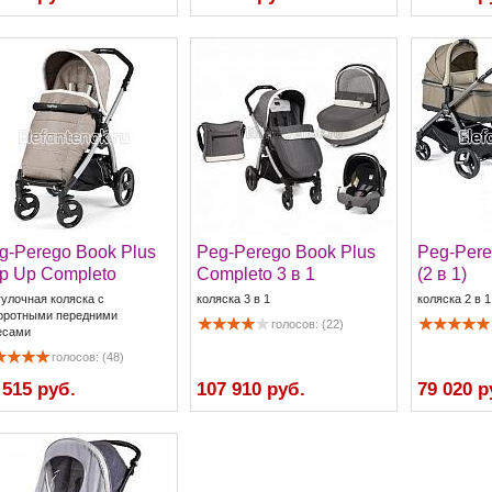
g-Perego Book Plus
Peg-Perego Book Plus
Peg-Pere
p Up Completo
Completo 3 в 1
(2 в 1)
гулочная коляска с
коляска 3 в 1
коляска 2 в 1
оротными передними
голосов: (22)
есами
голосов: (48)
 515 руб.
107 910 руб.
79 020 р