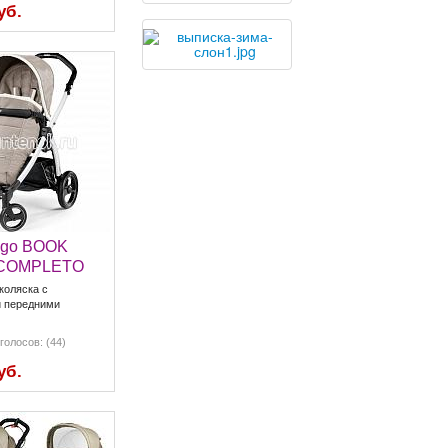
уб.
ego BOOK
 COMPLETO
коляска с
 передними
голосов: (44)
уб.