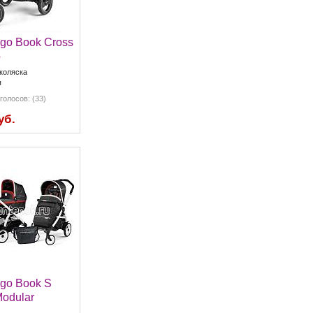
go Book Cross
o
коляска
я
голосов: (33)
уб.
go Book S
odular