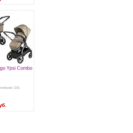
go Ypsi Combo
голосов: (15)
уб.