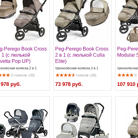
g-Perego Book Cross
Peg-Perego Book Cross
Peg-Pere
в 1 (с люлькой
2 в 1 (с люлькой Culla
Modular 
vetta Pop UP)
Elite)
хколесная коляска 2 в 1
трехколесная коляска 2 в 1
трехколесная
голосов: (33)
голосов: (26)
 978 руб.
73 978 руб.
107 910 