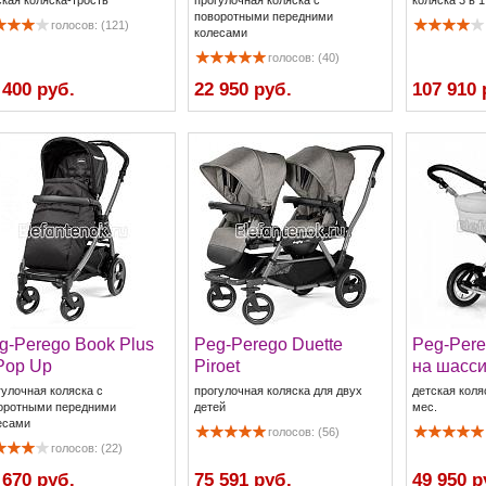
поворотными передними
голосов: (121)
колесами
голосов: (40)
 400 руб.
22 950 руб.
107 910 
g-Perego Book Plus
Peg-Perego Duette
Peg-Pere
Pop Up
Piroet
на шасси
гулочная коляска с
прогулочная коляска для двух
детская коля
оротными передними
детей
мес.
есами
голосов: (56)
голосов: (22)
 670 руб.
75 591 руб.
49 950 р