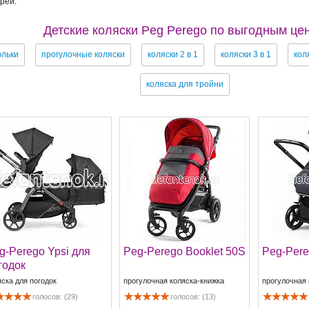
реи.
Детские коляски Peg Perego по выгодным це
льки
прогулочные коляски
коляски 2 в 1
коляски 3 в 1
кол
коляска для тройни
g-Perego Ypsi для
Peg-Perego Booklet 50S
Peg-Pere
годок
яска для погодок
прогулочная коляска-книжка
прогулочная 
голосов: (29)
голосов: (13)