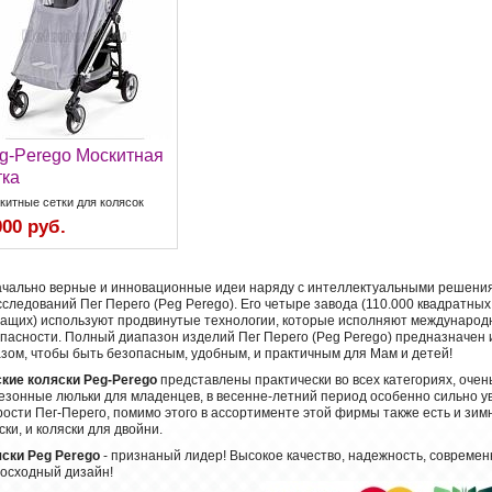
g-Perego Москитная
тка
китные сетки для колясок
000 руб.
чально верные и инновационные идеи наряду с интеллектуальными решения
сследований Пег Перего (Peg Perego). Его четыре завода (110.000 квадратных
ащих) используют продвинутые технологии, которые исполняют международ
пасности. Полный диапазон изделий Пег Перего (Peg Perego) предназначен 
зом, чтобы быть безопасным, удобным, и практичным для Мам и детей!
кие коляски Peg-Perego
представлены практически во всех категориях, оче
езонные люльки для младенцев, в весенне-летний период особенно сильно у
рости Пег-Перего, помимо этого в ассортименте этой фирмы также есть и зи
ски, и коляски для двойни.
ски Peg Perego
- признаный лидер! Высокое качество, надежность, современ
осходный дизайн!