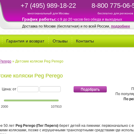
+7 (495) 989-18-22
8-800 775-06-
многоканальный для Москвы
бесплатно для регионов
График работы:
c 9 до 20 часов без обеда и выходных
Доставка по Москве (бесплатная) и по всей России,
подробнее
Гарантия и возврат
Отзывы
Контакты
Perego
»
Детские коляски Peg Perego
ские коляски Peg Perego
минимальная стоимость
максимальная стоимость
П
Цена: от
По популя
По ре
2000
107910
е 50 лет
Peg Perego (Пег Перего)
берет детей на пикники: первоначально с 
кими колясками, позже с игрушечными транспортными средствами где исполь