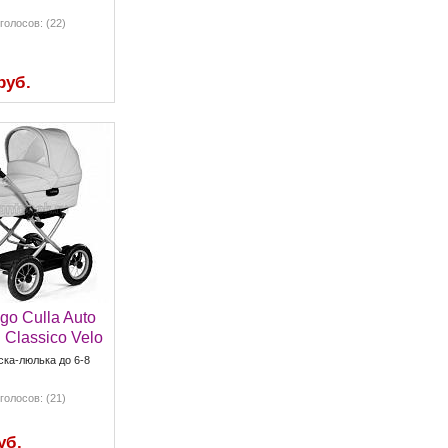
голосов: (22)
руб.
go Culla Auto
 Classico Velo
ска-люлька до 6-8
голосов: (21)
уб.