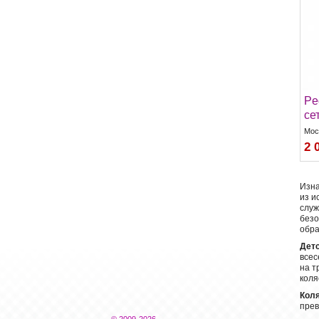
Pe
се
Мос
2 
Изна
из и
служ
безо
обра
Детс
всес
на т
коля
Коля
прев
© 2009-2026