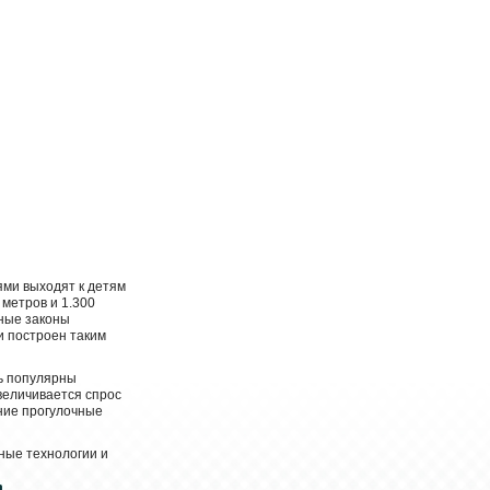
ми выходят к детям
 метров и 1.300
ные законы
и построен таким
нь популярны
величивается спрос
мние прогулочные
ные технологии и