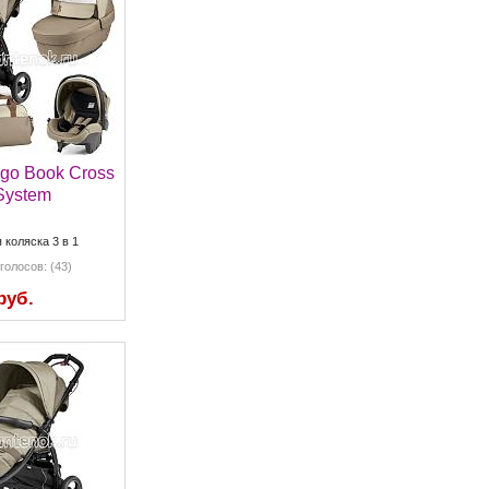
go Book Cross
System
 коляска 3 в 1
голосов: (43)
руб.