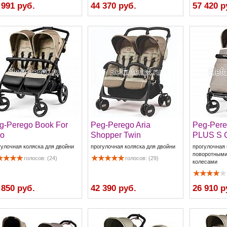
 991 руб.
44 370 руб.
57 420 р
g-Perego Book For
Peg-Perego Aria
Peg-Per
o
Shopper Twin
PLUS S
гулочная коляска для двойни
прогулочная коляска для двойни
прогулочная 
поворотными
голосов: (24)
голосов: (29)
колесами
 850 руб.
42 390 руб.
26 910 р