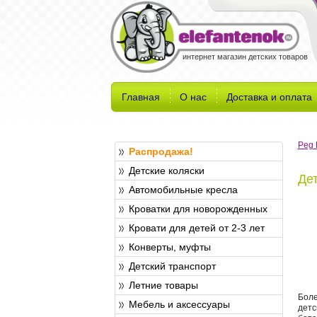
интернет магазин детских товаров
Главная
О нас
Доставка и оплата
Peg 
Распродажа!
Детские коляски
Дет
Автомобильные кресла
Кроватки для новорожденных
Кровати для детей от 2-3 лет
Конверты, муфты
Детский транспорт
Летние товары
Боле
Мебель и аксессуары
детс