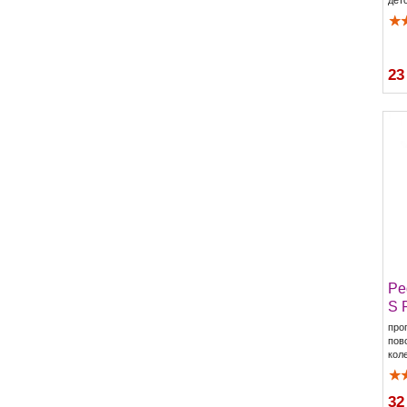
23
Pe
S 
про
пов
кол
32