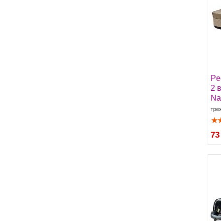
Pe
2 
Na
тре
73