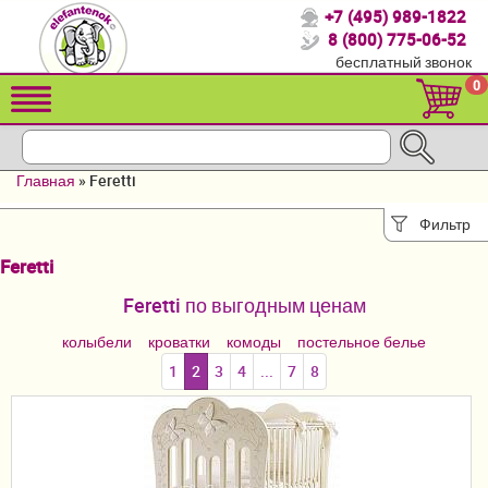
+7 (495) 989-1822
Спасибо, что выбрали нас!
8 (800) 775-06-52
бесплатный звонок
Распродажа!
0
Детские коляски
Автомобильные кресла
Главная
»
Feretti
Кроватки для новорожденных
Фильтр
Кровати для детей от 2-3 лет
Feretti
Конверты, муфты
Feretti по выгодным ценам
Детский транспорт
колыбели
кроватки
комоды
постельное белье
1
2
3
4
...
7
8
Летние товары
Мебель и аксессуары
Постельные принадлежности