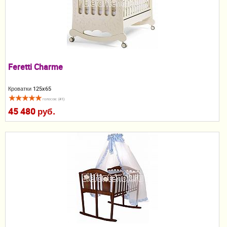
Пеленание
Кормление
Гигиена и уход
Feretti Charme
Качели, шезлонги
Кроватки 125x65
Манежи
голосов: (41)
45 480 руб.
Безопасность ребенка
Ходунки и прыгунки
Игры и развитие
Принадлежности для выписки
Сумки для мам и детей
Кенгуру и слинги