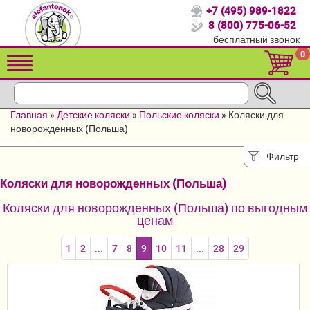
+7 (495) 989-1822
Спасибо, что выбрали нас!
8 (800) 775-06-52
бесплатный звонок
Распродажа!
0
Детские коляски
Автомобильные кресла
Главная
»
Детские коляски
»
Польские коляски
»
Коляски для
Кроватки для новорожденных
новорожденных (Польша)
Кровати для детей от 2-3 лет
Фильтр
Коляски для новорожденных (Польша)
Конверты, муфты
Коляски для новорожденных (Польша) по выгодным
Детский транспорт
ценам
Летние товары
1
2
...
7
8
9
10
11
...
28
29
Мебель и аксессуары
Постельные принадлежности