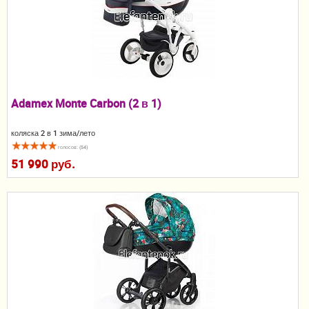
Пеленание
Кормление
Гигиена и уход
Качели, шезлонги
Adamex Monte Carbon (2 в 1)
Манежи
коляска 2 в 1 зима/лето
голосов: (54)
Безопасность ребенка
51 990 руб.
Ходунки и прыгунки
Игры и развитие
Принадлежности для выписки
Сумки для мам и детей
Кенгуру и слинги