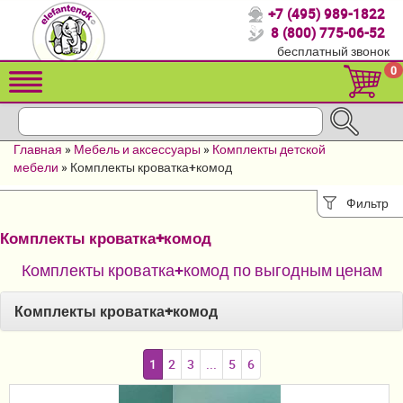
+7 (495) 989-1822
Спасибо, что выбрали нас!
8 (800) 775-06-52
бесплатный звонок
Распродажа!
0
Детские коляски
Автомобильные кресла
Главная
»
Мебель и аксессуары
»
Комплекты детской
Кроватки для новорожденных
мебели
»
Комплекты кроватка+комод
Кровати для детей от 2-3 лет
Фильтр
Комплекты кроватка+комод
Конверты, муфты
Комплекты кроватка+комод по выгодным ценам
Детский транспорт
Комплекты кроватка+комод
Летние товары
Мебель и аксессуары
1
2
3
...
5
6
Постельные принадлежности