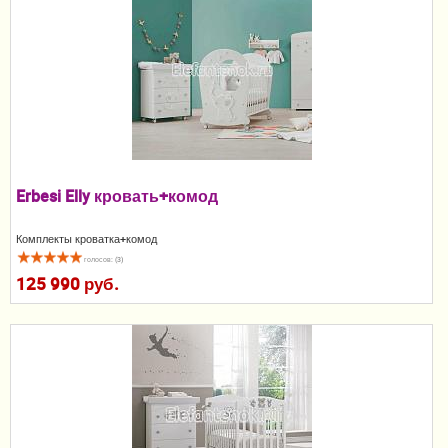
Пеленание
Кормление
Гигиена и уход
Качели, шезлонги
Манежи
Erbesi Elly кровать+комод
Безопасность ребенка
Комплекты кроватка+комод
голосов: (3)
Ходунки и прыгунки
125 990 руб.
Игры и развитие
Принадлежности для выписки
Сумки для мам и детей
Кенгуру и слинги