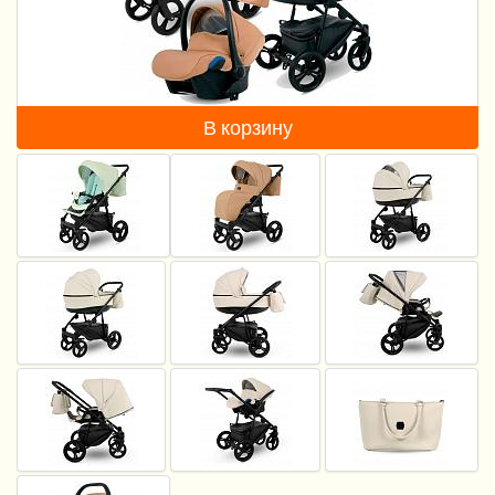
Пеленание
Кормление
Гигиена и уход
В корзину
Качели, шезлонги
Манежи
Безопасность ребенка
Ходунки и прыгунки
Игры и развитие
Принадлежности для выписки
Сумки для мам и детей
Кенгуру и слинги