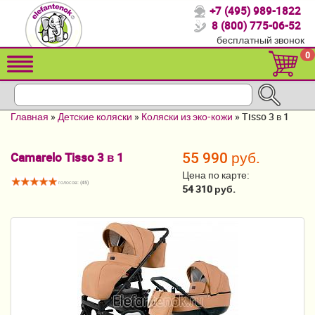
+7 (495) 989-1822
Спасибо, что выбрали нас!
8 (800) 775-06-52
бесплатный звонок
Распродажа!
0
Детские коляски
Автомобильные кресла
Главная
»
Детские коляски
»
Коляски из эко-кожи
»
Tisso 3 в 1
Кроватки для новорожденных
55 990 руб.
Camarelo Tisso 3 в 1
Кровати для детей от 2-3 лет
Цена по карте:
голосов: (
45
)
Конверты, муфты
54 310 руб.
Детский транспорт
Летние товары
Мебель и аксессуары
Постельные принадлежности