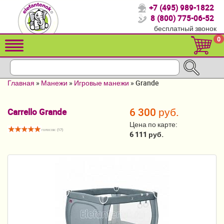
+7 (495) 989-1822
Спасибо, что выбрали нас!
8 (800) 775-06-52
бесплатный звонок
Распродажа!
0
Детские коляски
Автомобильные кресла
Главная
»
Манежи
»
Игровые манежи
»
Grande
Кроватки для новорожденных
6 300 руб.
Carrello Grande
Кровати для детей от 2-3 лет
Цена по карте:
голосов: (
17
)
Конверты, муфты
6 111 руб.
Детский транспорт
Летние товары
Мебель и аксессуары
Постельные принадлежности