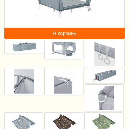
Пеленание
Кормление
Гигиена и уход
В корзину
Качели, шезлонги
Манежи
Безопасность ребенка
Ходунки и прыгунки
Игры и развитие
Принадлежности для выписки
Сумки для мам и детей
Кенгуру и слинги