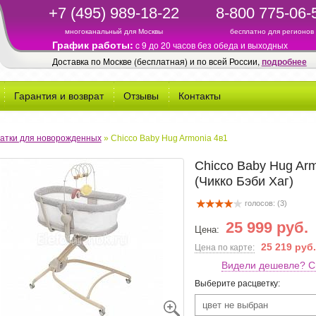
+7 (495) 989-18-22
8-800 775-06-
многоканальный для Москвы
бесплатно для регионов
График работы:
c 9 до 20 часов без обеда и выходных
Доставка по Москве (бесплатная) и по всей России,
подробнее
Гарантия и возврат
Отзывы
Контакты
атки для новорожденных
»
Chicco Baby Hug Armonia 4в1
Chicco Baby Hug Ar
(Чикко Бэби Хаг)
голосов: (
3
)
25 999 руб.
Цена:
25 219 руб.
Цена по карте:
Видели дешевле? С
Выберите расцветку:
цвет не выбран