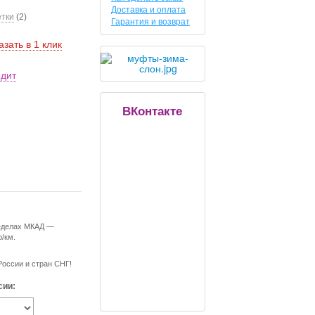
Доставка и оплата
етки
(2)
Гарантия и возврат
азать в 1 клик
едит
ВКонтакте
ределах МКАД —
р/км.
России и стран СНГ!
сии: