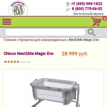
+7 (495) 989-1822
Спасибо, что выбрали нас!
8 (800) 775-06-52
бесплатный звонок
Распродажа!
0
Детские коляски
Автомобильные кресла
Главная
»
Кроватки для новорожденных
»
Next2Me Magic Evo
Кроватки для новорожденных
28 999 руб.
Chicco Next2Me Magic Evo
Кровати для детей от 2-3 лет
голосов: (
24
)
Конверты, муфты
Детский транспорт
Летние товары
Мебель и аксессуары
Постельные принадлежности