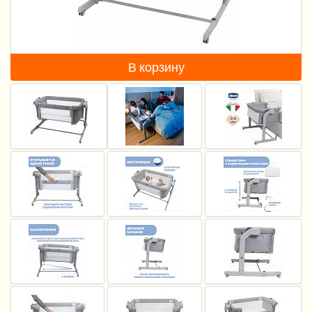
Пеленание
Кормление
В корзину
Гигиена и уход
Качели, шезлонги
Манежи
Безопасность ребенка
Ходунки и прыгунки
Игры и развитие
Принадлежности для выписки
Сумки для мам и детей
Кенгуру и слинги