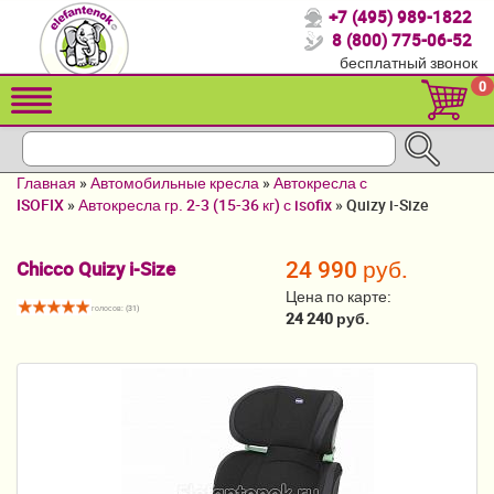
+7 (495) 989-1822
Спасибо, что выбрали нас!
8 (800) 775-06-52
бесплатный звонок
Распродажа!
0
Детские коляски
Автомобильные кресла
Главная
»
Автомобильные кресла
»
Автокресла с
Кроватки для новорожденных
ISOFIX
»
Автокресла гр. 2-3 (15-36 кг) с isofix
»
Quizy i-Size
Кровати для детей от 2-3 лет
24 990 руб.
Chicco Quizy i-Size
Конверты, муфты
Цена по карте:
голосов: (
31
)
24 240 руб.
Детский транспорт
Летние товары
Мебель и аксессуары
Постельные принадлежности