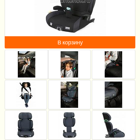
Пеленание
Гигиена и уход
Кормление
В корзину
Качели, шезлонги
Манежи
Безопасность ребенка
Ходунки и прыгунки
Игры и развитие
Принадлежности для выписки
Сумки для мам и детей
Кенгуру и слинги