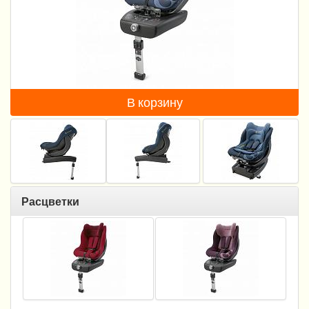
Пеленание
Кормление
Гигиена и уход
Качели, шезлонги
В корзину
Манежи
Безопасность ребенка
Ходунки и прыгунки
Расцветки
Игры и развитие
Принадлежности для выписки
Сумки для мам и детей
Кенгуру и слинги