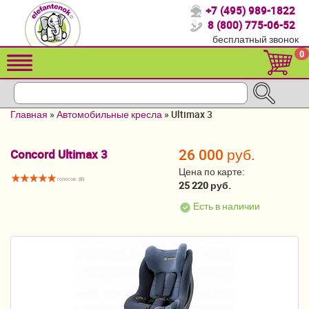
+7 (495) 989-1822
Спасибо, что выбрали нас!
8 (800) 775-06-52
бесплатный звонок
Распродажа!
0
Детские коляски
Автомобильные кресла
Главная
»
Автомобильные кресла
»
Ultimax 3
Кроватки для новорожденных
26 000 руб.
Concord Ultimax 3
Кровати для детей от 2-3 лет
Цена по карте:
голосов: (
8
)
Конверты, муфты
25 220 руб.
Есть в наличии
Детский транспорт
Летние товары
Мебель и аксессуары
Постельные принадлежности