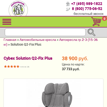
+7 (495) 989-1822
Спасибо, что выбрали нас!
8 (800) 775-06-52
бесплатный звонок
Распродажа!
0
Детские коляски
Автомобильные кресла
Главная
»
Автомобильные кресла
»
Автокресла гр.2-3 (15-36
Кроватки для новорожденных
кг)
»
Solution Q2-Fix Plus
Кровати для детей от 2-3 лет
38 900 руб.
Cybex Solution Q2-Fix Plus
Конверты, муфты
Цена по карте:
голосов: (
4
)
37 733 руб.
Детский транспорт
Летние товары
Мебель и аксессуары
Постельные принадлежности