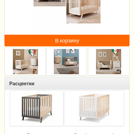
Пеленание
Кормление
Гигиена и уход
В корзину
Качели, шезлонги
Манежи
Безопасность ребенка
Ходунки и прыгунки
Расцветки
Игры и развитие
Принадлежности для выписки
Сумки для мам и детей
Кенгуру и слинги