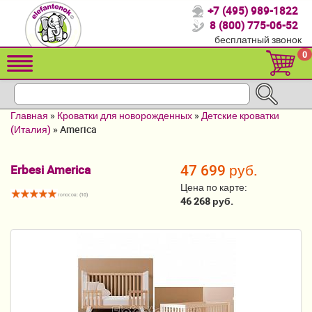
+7 (495) 989-1822
Спасибо, что выбрали нас!
8 (800) 775-06-52
бесплатный звонок
Распродажа!
0
Детские коляски
Автомобильные кресла
Главная
»
Кроватки для новорожденных
»
Детские кроватки
Кроватки для новорожденных
(Италия)
»
America
Кровати для детей от 2-3 лет
47 699 руб.
Erbesi America
Конверты, муфты
Цена по карте:
голосов: (
10
)
46 268 руб.
Детский транспорт
Летние товары
Мебель и аксессуары
Постельные принадлежности