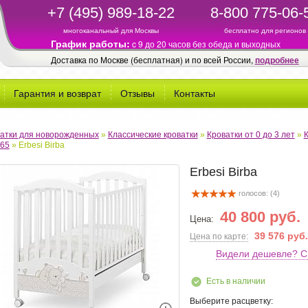
+7 (495) 989-18-22
8-800 775-06-
многоканальный для Москвы
бесплатно для регионов
График работы:
c 9 до 20 часов без обеда и выходных
Доставка по Москве (бесплатная) и по всей России,
подробнее
Гарантия и возврат
Отзывы
Контакты
атки для новорожденных
»
Классические кроватки
»
Кроватки от 0 до 3 лет
»
65
»
Erbesi Birba
Erbesi Birba
голосов: (
4
)
40 800 руб.
Цена:
39 576 руб.
Цена по карте:
Видели дешевле? С
Есть в наличии
Выберите расцветку: