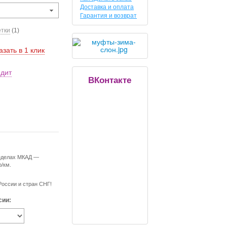
Доставка и оплата
Гарантия и возврат
етки
(1)
азать в 1 клик
едит
ВКонтакте
ределах МКАД —
р/км.
России и стран СНГ!
сии: