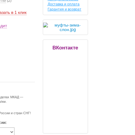
етки
(2)
Доставка и оплата
Гарантия и возврат
азать в 1 клик
едит
ВКонтакте
ределах МКАД —
р/км.
России и стран СНГ!
сии: