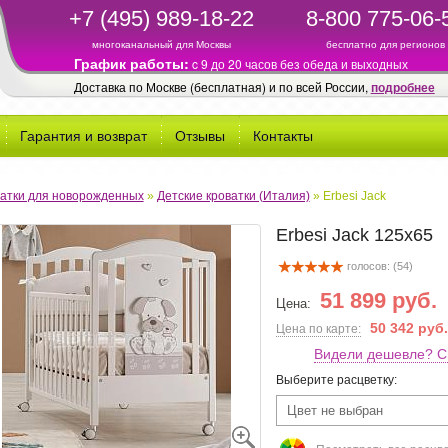
+7 (495) 989-18-22
8-800 775-06-
многоканальный для Москвы
бесплатно для регионов
График работы:
c 9 до 20 часов без обеда и выходных
Доставка по Москве (бесплатная) и по всей России,
подробнее
Гарантия и возврат
Отзывы
Контакты
атки для новорожденных
»
Детские кроватки (Италия)
»
Erbesi Jack
Erbesi Jack 125х65
голосов: (
54
)
51 899 руб.
Цена:
50 342 руб.
Цена по карте:
Видели дешевле? С
Выберите расцветку:
Цвет не выбран