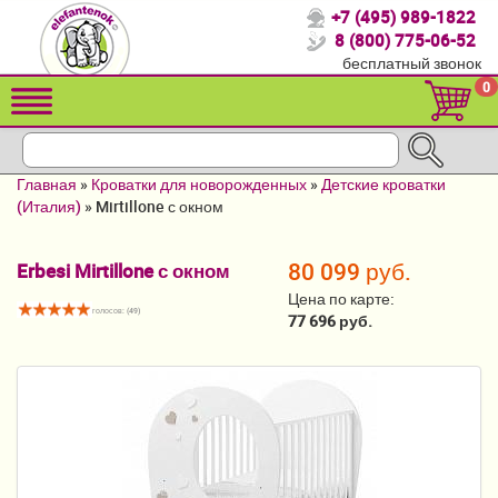
+7 (495) 989-1822
Спасибо, что выбрали нас!
8 (800) 775-06-52
бесплатный звонок
Распродажа!
0
Детские коляски
Автомобильные кресла
Главная
»
Кроватки для новорожденных
»
Детские кроватки
Кроватки для новорожденных
(Италия)
»
Mirtillone с окном
Кровати для детей от 2-3 лет
80 099 руб.
Erbesi Mirtillone с окном
Конверты, муфты
Цена по карте:
голосов: (
49
)
77 696 руб.
Детский транспорт
Летние товары
Мебель и аксессуары
Постельные принадлежности