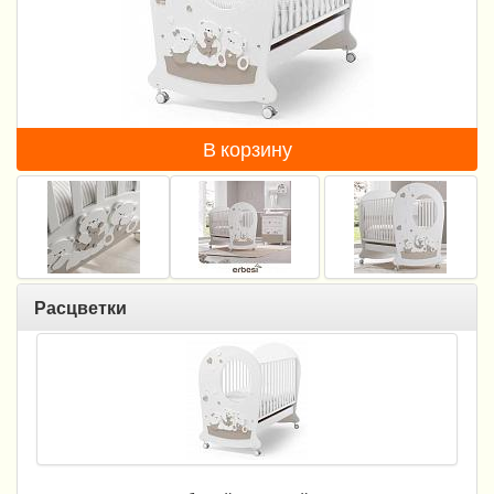
Пеленание
Гигиена и уход
Кормление
В корзину
Качели, шезлонги
Манежи
Безопасность ребенка
Ходунки и прыгунки
Расцветки
Игры и развитие
Принадлежности для выписки
Сумки для мам и детей
Кенгуру и слинги