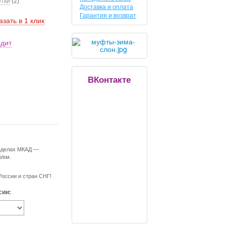
етки
(2)
Доставка и оплата
Гарантия и возврат
азать в 1 клик
едит
ВКонтакте
ределах МКАД —
р/км.
России и стран СНГ!
сии: