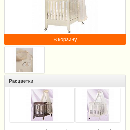
Пеленание
Кормление
Гигиена и уход
В корзину
Качели, шезлонги
Манежи
Безопасность ребенка
Ходунки и прыгунки
Расцветки
Игры и развитие
Принадлежности для выписки
Сумки для мам и детей
Кенгуру и слинги