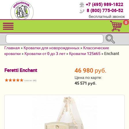
+7 (495) 989-1822
Спасибо, что выбрали нас!
8 (800) 775-06-52
бесплатный звонок
Распродажа!
0
Детские коляски
Автомобильные кресла
Главная
»
Кроватки для новорожденных
»
Классические
Кроватки для новорожденных
кроватки
»
Кроватки от 0 до 3 лет
»
Кроватки 125x65
»
Enchant
Кровати для детей от 2-3 лет
46 980 руб.
Feretti Enchant
Конверты, муфты
Цена по карте:
голосов: (
40
)
45 571 руб.
Детский транспорт
Летние товары
Мебель и аксессуары
Постельные принадлежности