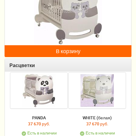
Пеленание
Гигиена и уход
Кормление
Качели, шезлонги
В корзину
Манежи
Расцветки
Безопасность ребенка
Ходунки и прыгунки
Игры и развитие
Принадлежности для выписки
PANDA
WHITE (белая)
Сумки для мам и детей
37 670 руб.
37 670 руб.
Кенгуру и слинги
Есть в наличии
Есть в наличии