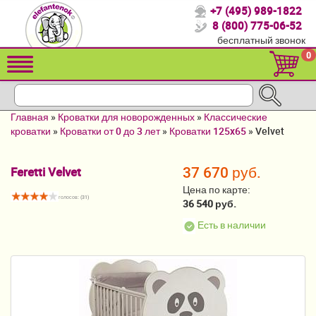
+7 (495) 989-1822
Спасибо, что выбрали нас!
8 (800) 775-06-52
бесплатный звонок
Распродажа!
0
Детские коляски
Автомобильные кресла
Главная
»
Кроватки для новорожденных
»
Классические
Кроватки для новорожденных
кроватки
»
Кроватки от 0 до 3 лет
»
Кроватки 125x65
»
Velvet
Кровати для детей от 2-3 лет
37 670 руб.
Feretti Velvet
Конверты, муфты
Цена по карте:
голосов: (
31
)
36 540 руб.
Детский транспорт
Есть в наличии
Летние товары
Мебель и аксессуары
Постельные принадлежности