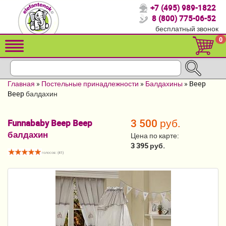
+7 (495) 989-1822
Спасибо, что выбрали нас!
8 (800) 775-06-52
бесплатный звонок
Распродажа!
0
Детские коляски
Автомобильные кресла
Главная
»
Постельные принадлежности
»
Балдахины
»
Beep
Кроватки для новорожденных
Beep балдахин
Кровати для детей от 2-3 лет
3 500 руб.
Funnababy Beep Beep
балдахин
Детский транспорт
Цена по карте:
3 395 руб.
Летние товары
голосов: (
41
)
Конверты, муфты
Мебель и аксессуары
Постельные принадлежности