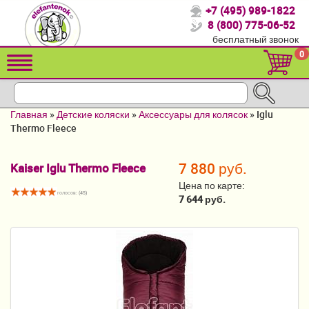
+7 (495) 989-1822
Спасибо, что выбрали нас!
8 (800) 775-06-52
бесплатный звонок
Распродажа!
0
Детские коляски
Автомобильные кресла
Главная
»
Детские коляски
»
Аксессуары для колясок
»
Iglu
Кроватки для новорожденных
Thermo Fleece
Кровати для детей от 2-3 лет
7 880 руб.
Kaiser Iglu Thermo Fleece
Конверты, муфты
Цена по карте:
голосов: (
45
)
7 644 руб.
Детский транспорт
Летние товары
Мебель и аксессуары
Постельные принадлежности