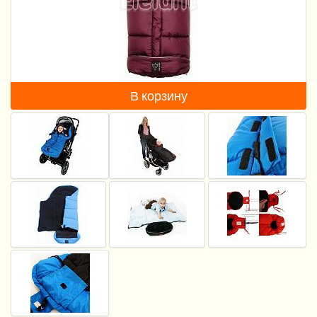
Пеленание
Кормление
Гигиена и уход
В корзину
Качели, шезлонги
Манежи
Безопасность ребенка
Ходунки и прыгунки
Игры и развитие
Принадлежности для выписки
Сумки для мам и детей
Кенгуру и слинги