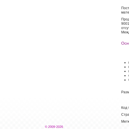
Пост
мате
Прод
9001
отсу
Межд
Осно
Разм
Код 
Стра
Метк
© 2009-2026