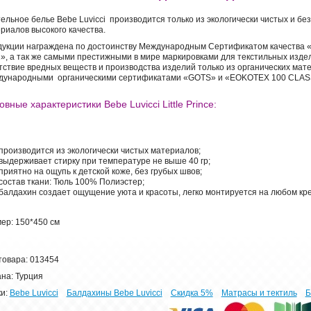
ельное белье Bebe Luvicci производится только из экологически чистых и бе
риалов высокого качества.
укции награждена по достоинству Международным Сертификатом качества 
», а так же самыми престижными в мире маркировками для текстильных изде
тствие вредных веществ и производства изделий только из органических мат
ународными органическими сертификатами «GOTS» и «EOKOTEX 100 CLASS
вные характеристики Bebe Luvicci Little Prince:
производится из экологически чистых материалов;
выдерживает стирку при температуре не выше 40 гр;
приятно на ощупь к детской коже, без грубых швов;
состав ткани: Тюль 100% Полиэстер;
балдахин создает ощущение уюта и красоты, легко монтируется на любом кр
ер: 150*450 см
товара: 013454
на: Турция
и:
Bebe Luvicci
Балдахины Bebe Luvicci
Скидка 5%
Матрасы и тектиль
Б