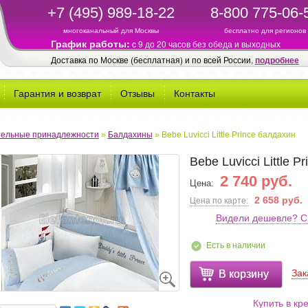
+7 (495) 989-18-22
8-800 775-06-
многоканальный для Москвы
бесплатно для регионов
График работы:
c 9 до 20 часов без обеда и выходных
Доставка по Москве (бесплатная) и по всей России,
подробнее
Гарантия и возврат
Отзывы
Контакты
ельные принадлежности
»
Балдахины
»
Bebe Luvicci Little Prince балдахин
Bebe Luvicci Little P
2 740 руб.
Цена:
2 658 руб.
Цена по карте:
Видели дешевле? С
Есть в наличии
Зак
В корзину
Купить в кр