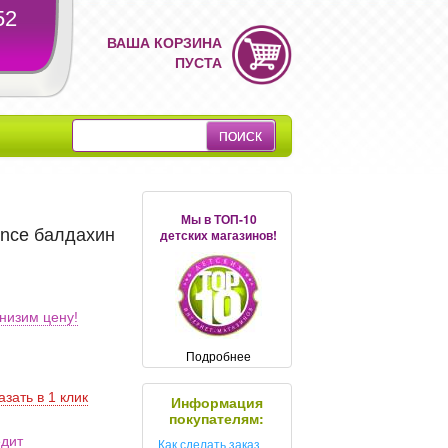
52
ВАША КОРЗИНА
ПУСТА
Мы в ТОП-10
rince балдахин
детских магазинов!
низим цену!
Подробнее
азать в 1 клик
Информация
покупателям:
едит
Как сделать заказ