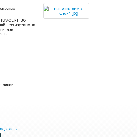
зопасных
«TUV-CERT ISO
лий, тестируемых на
ериалов
 1».
еплении.
алдахины