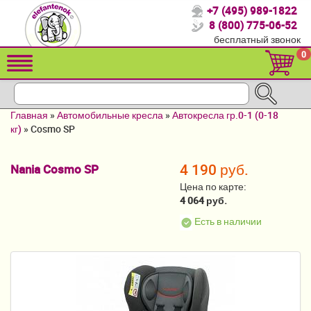
+7 (495) 989-1822
Спасибо, что выбрали нас!
8 (800) 775-06-52
бесплатный звонок
Распродажа!
0
Детские коляски
Автомобильные кресла
Главная
»
Автомобильные кресла
»
Автокресла гр.0-1 (0-18
Кроватки для новорожденных
кг)
»
Cosmo SP
Кровати для детей от 2-3 лет
4 190 руб.
Nania Cosmo SP
Конверты, муфты
Цена по карте:
4 064 руб.
Детский транспорт
Есть в наличии
Летние товары
Мебель и аксессуары
Постельные принадлежности