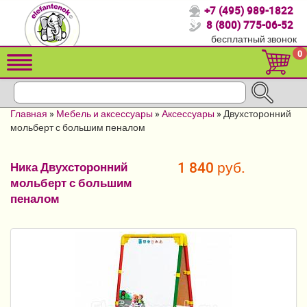
+7 (495) 989-1822
Спасибо, что выбрали нас!
8 (800) 775-06-52
бесплатный звонок
Распродажа!
0
Детские коляски
Автомобильные кресла
Главная
»
Мебель и аксессуары
»
Аксессуары
»
Двухсторонний
Кроватки для новорожденных
мольберт с большим пеналом
Кровати для детей от 2-3 лет
1 840 руб.
Ника Двухсторонний
мольберт с большим
Конверты, муфты
пеналом
Детский транспорт
Летние товары
Мебель и аксессуары
Постельные принадлежности