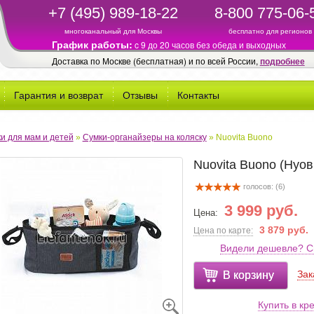
+7 (495) 989-18-22
8-800 775-06-
многоканальный для Москвы
бесплатно для регионов
График работы:
c 9 до 20 часов без обеда и выходных
Доставка по Москве (бесплатная) и по всей России,
подробнее
Гарантия и возврат
Отзывы
Контакты
и для мам и детей
»
Сумки-органайзеры на коляску
»
Nuovita Buono
Nuovita Buono (Нуов
голосов: (
6
)
3 999 руб.
Цена:
3 879 руб.
Цена по карте:
Видели дешевле? С
Зак
В корзину
Купить в кр