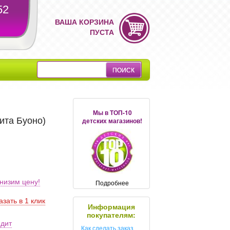
52
ВАША КОРЗИНА
ПУСТА
Мы в ТОП-10
ита Буоно)
детских магазинов!
низим цену!
Подробнее
азать в 1 клик
Информация
покупателям:
едит
Как сделать заказ