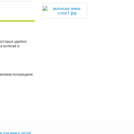
 которых удобно
а коляске и
лением посередине.
и для мам и детей