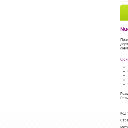
Nu
Прак
держ
совм
Осн
Разм
Разм
Код 
Стра
Метк