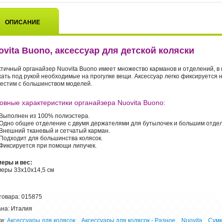
ОПИСАНИЕ
ovita Buono, аксессуар для детской коляски
тичный органайзер Nuovita Buono имеет множество карманов и отделений, в
ать под рукой необходимые на прогулке вещи. Аксессуар легко фиксируется н
естим с большинством моделей.
овные характеристики органайзера Nuovita Buono:
Выполнен из 100% полиэстера.
Одно общее отделение с двумя держателями для бутылочек и большим отде
Внешний тканевый и сетчатый карман.
Подходит для большинства колясок.
Фиксируется при помощи липучек.
еры и вес:
еры 33х10х14,5 см
товара: 015875
на: Италия
и:
Аксессуары для колясок
Аксессуары для колясок - Разное
Nuovita
Сумк