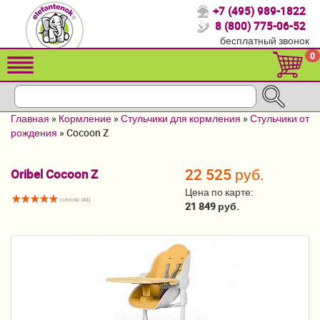
+7 (495) 989-1822
Спасибо, что выбрали нас!
8 (800) 775-06-52
бесплатный звонок
Распродажа!
0
Детские коляски
Автомобильные кресла
Главная
»
Кормление
»
Стульчики для кормления
»
Стульчики от
Кроватки для новорожденных
рождения
»
Cocoon Z
Кровати для детей от 2-3 лет
22 525 руб.
Oribel Cocoon Z
Конверты, муфты
Цена по карте:
голосов: (
43
)
21 849 руб.
Детский транспорт
Летние товары
Мебель и аксессуары
Постельные принадлежности