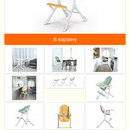
Пеленание
Кормление
Гигиена и уход
В корзину
Качели, шезлонги
Манежи
Безопасность ребенка
Ходунки и прыгунки
Игры и развитие
Принадлежности для выписки
Сумки для мам и детей
Кенгуру и слинги