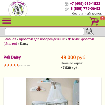
+7 (495) 989-1822
Спасибо, что выбрали нас!
8 (800) 775-06-52
бесплатный звонок
Распродажа!
0
Детские коляски
Автомобильные кресла
Главная
»
Кроватки для новорожденных
»
Детские кроватки
Кроватки для новорожденных
(Италия)
»
Daisy
Кровати для детей от 2-3 лет
49 000 руб.
Pali Daisy
Конверты, муфты
Цена по карте:
голосов: (
45
)
47 530 руб.
Детский транспорт
Летние товары
Мебель и аксессуары
Постельные принадлежности