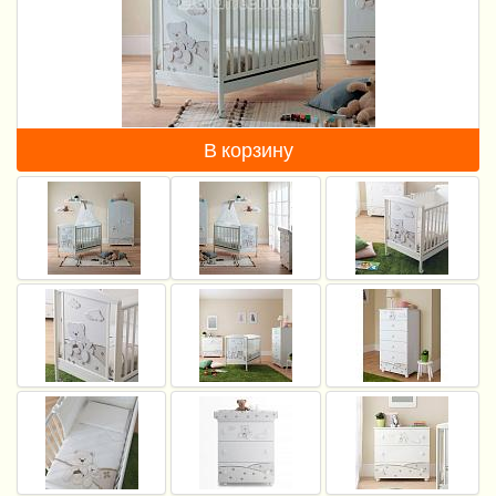
Пеленание
Кормление
Гигиена и уход
В корзину
Качели, шезлонги
Манежи
Безопасность ребенка
Ходунки и прыгунки
Игры и развитие
Принадлежности для выписки
Сумки для мам и детей
Кенгуру и слинги