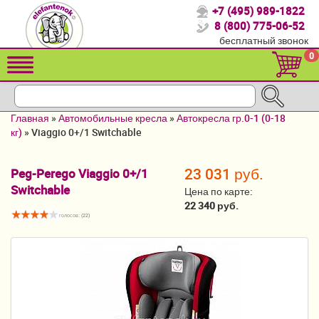
+7 (495) 989-1822
Спасибо, что выбрали нас!
8 (800) 775-06-52
бесплатный звонок
Распродажа!
0
Детские коляски
Автомобильные кресла
Главная
»
Автомобильные кресла
»
Автокресла гр.0-1 (0-18
Кроватки для новорожденных
кг)
»
Viaggio 0+/1 Switchable
Кровати для детей от 2-3 лет
23 031 руб.
Peg-Perego Viaggio 0+/1
Switchable
Конверты, муфты
Цена по карте:
22 340 руб.
Детский транспорт
голосов: (
22
)
Летние товары
Мебель и аксессуары
Постельные принадлежности