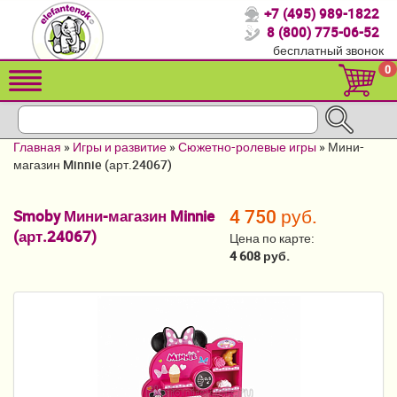
+7 (495) 989-1822
Спасибо, что выбрали нас!
8 (800) 775-06-52
бесплатный звонок
Распродажа!
0
Детские коляски
Автомобильные кресла
Главная
»
Игры и развитие
»
Сюжетно-ролевые игры
»
Мини-
Кроватки для новорожденных
магазин Minnie (арт.24067)
Кровати для детей от 2-3 лет
4 750 руб.
Smoby Мини-магазин Minnie
(арт.24067)
Конверты, муфты
Цена по карте:
4 608 руб.
Детский транспорт
Летние товары
Мебель и аксессуары
Постельные принадлежности