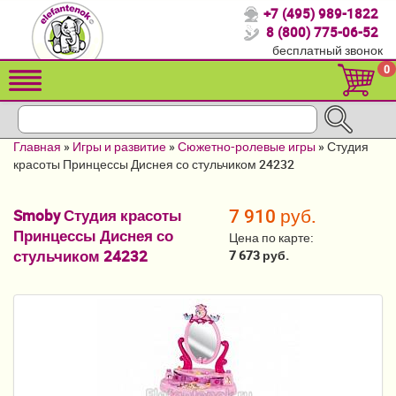
+7 (495) 989-1822
Спасибо, что выбрали нас!
8 (800) 775-06-52
бесплатный звонок
Распродажа!
0
Детские коляски
Автомобильные кресла
Главная
»
Игры и развитие
»
Сюжетно-ролевые игры
»
Студия
Кроватки для новорожденных
красоты Принцессы Диснея со стульчиком 24232
Кровати для детей от 2-3 лет
7 910 руб.
Smoby Студия красоты
Принцессы Диснея со
Конверты, муфты
Цена по карте:
стульчиком 24232
7 673 руб.
Детский транспорт
Летние товары
Мебель и аксессуары
Постельные принадлежности