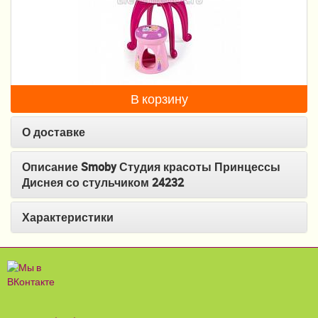
Пеленание
Гигиена и уход
Кормление
В корзину
Качели, шезлонги
О доставке
Манежи
Безопасность ребенка
Описание Smoby Студия красоты Принцессы
Диснея со стульчиком 24232
Ходунки и прыгунки
Характеристики
Игры и развитие
Принадлежности для выписки
Сумки для мам и детей
Кенгуру и слинги