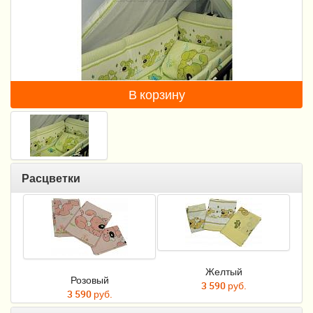
Пеленание
Гигиена и уход
Кормление
В корзину
Качели, шезлонги
Манежи
Безопасность ребенка
Расцветки
Ходунки и прыгунки
Игры и развитие
Принадлежности для выписки
Желтый
Сумки для мам и детей
Розовый
3 590 руб.
3 590 руб.
Кенгуру и слинги