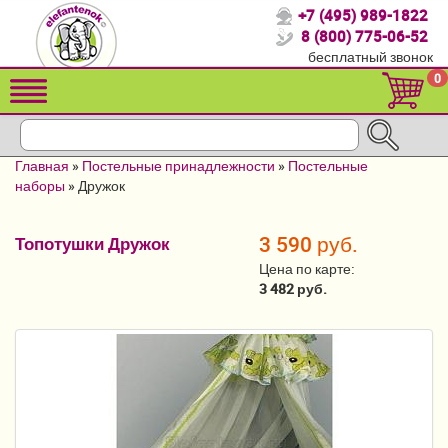
+7 (495) 989-1822
Спасибо, что выбрали нас!
8 (800) 775-06-52
бесплатный звонок
Распродажа!
0
Детские коляски
Автомобильные кресла
Главная
»
Постельные принадлежности
»
Постельные
Кроватки для новорожденных
наборы
»
Дружок
Кровати для детей от 2-3 лет
3 590 руб.
Топотушки Дружок
Конверты, муфты
Цена по карте:
3 482 руб.
Детский транспорт
Летние товары
Мебель и аксессуары
Постельные принадлежности