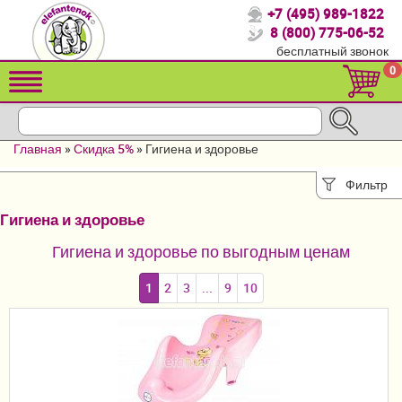
+7 (495) 989-1822
Спасибо, что выбрали нас!
8 (800) 775-06-52
бесплатный звонок
Распродажа!
0
Детские коляски
Автомобильные кресла
Главная
»
Скидка 5%
»
Гигиена и здоровье
Кроватки для новорожденных
Фильтр
Кровати для детей от 2-3 лет
Гигиена и здоровье
Конверты, муфты
Гигиена и здоровье по выгодным ценам
Детский транспорт
1
2
3
...
9
10
Летние товары
Мебель и аксессуары
Постельные принадлежности