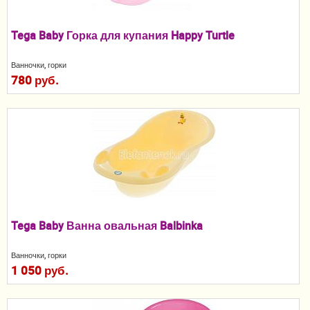
Пеленание
Tega Baby Горка для купания Happy Turtle
Кормление
Ванночки, горки
Гигиена и уход
780 руб.
Качели, шезлонги
Манежи
Безопасность ребенка
Ходунки и прыгунки
Игры и развитие
Tega Baby Ванна овальная Balbinka
Принадлежности для выписки
Ванночки, горки
1 050 руб.
Сумки для мам и детей
Кенгуру и слинги