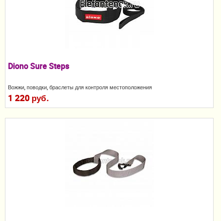
Пеленание
Кормление
Гигиена и уход
Diono Sure Steps
Качели, шезлонги
Вожжи, поводки, браслеты для контроля местоположения
Манежи
1 220 руб.
Безопасность ребенка
Ходунки и прыгунки
Игры и развитие
Принадлежности для выписки
Сумки для мам и детей
Кенгуру и слинги