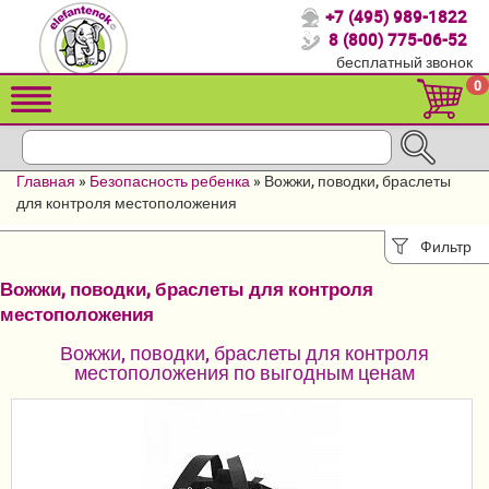
+7 (495) 989-1822
Спасибо, что выбрали нас!
8 (800) 775-06-52
бесплатный звонок
Распродажа!
0
Детские коляски
Автомобильные кресла
Главная
»
Безопасность ребенка
»
Вожжи, поводки, браслеты
Кроватки для новорожденных
для контроля местоположения
Кровати для детей от 2-3 лет
Фильтр
Вожжи, поводки, браслеты для контроля
Конверты, муфты
местоположения
Детский транспорт
Вожжи, поводки, браслеты для контроля
местоположения по выгодным ценам
Летние товары
Мебель и аксессуары
Постельные принадлежности