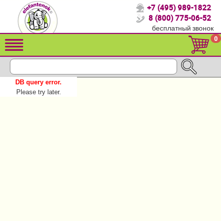
+7 (495) 989-1822
Спасибо, что выбрали нас!
8 (800) 775-06-52
бесплатный звонок
Распродажа!
0
Детские коляски
Автомобильные кресла
DB query error.
Кроватки для новорожденных
Please try later.
Кровати для детей от 2-3 лет
Детский транспорт
Летние товары
Конверты, муфты
Мебель и аксессуары
Постельные принадлежности