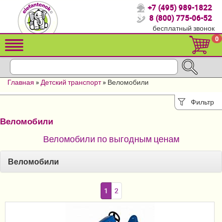
+7 (495) 989-1822
Спасибо, что выбрали нас!
8 (800) 775-06-52
бесплатный звонок
Распродажа!
0
Детские коляски
Автомобильные кресла
Главная
»
Детский транспорт
»
Веломобили
Кроватки для новорожденных
Фильтр
Кровати для детей от 2-3 лет
Веломобили
Конверты, муфты
Веломобили по выгодным ценам
Детский транспорт
Веломобили
Летние товары
1
2
Мебель и аксессуары
Постельные принадлежности