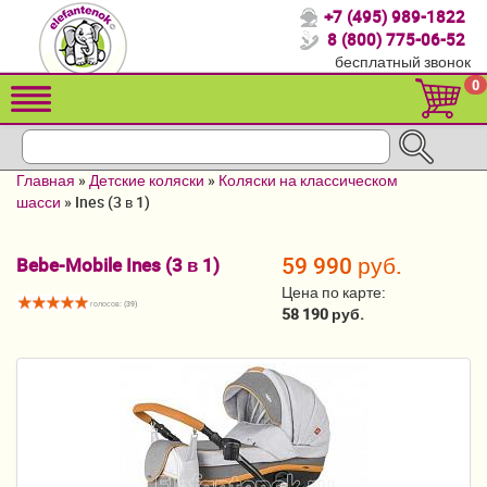
+7 (495) 989-1822
Спасибо, что выбрали нас!
8 (800) 775-06-52
бесплатный звонок
Распродажа!
0
Детские коляски
Автомобильные кресла
Главная
»
Детские коляски
»
Коляски на классическом
Кроватки для новорожденных
шасси
»
Ines (3 в 1)
Кровати для детей от 2-3 лет
59 990 руб.
Bebe-Mobile Ines (3 в 1)
Конверты, муфты
Цена по карте:
голосов: (
39
)
58 190 руб.
Детский транспорт
Летние товары
Мебель и аксессуары
Постельные принадлежности