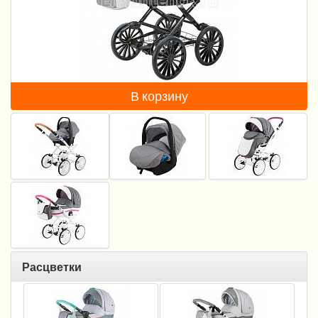
Пеленание
Гигиена и уход
Кормление
В корзину
Качели, шезлонги
Манежи
Безопасность ребенка
Ходунки и прыгунки
Игры и развитие
Принадлежности для выписки
Расцветки
Сумки для мам и детей
Кенгуру и слинги