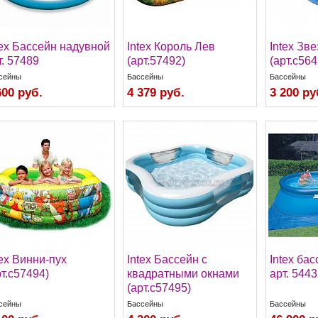
tex Бассейн надувной
Intex Король Лев
Intex Зве
т. 57489
(арт.57492)
(арт.с564
сейны
Бассейны
Бассейны
600 руб.
4 379 руб.
3 200 ру
tex Винни-пух
Intex Бассейн с
Intex ба
рт.с57494)
квадратными окнами
арт. 5443
(арт.с57495)
сейны
Бассейны
Бассейны