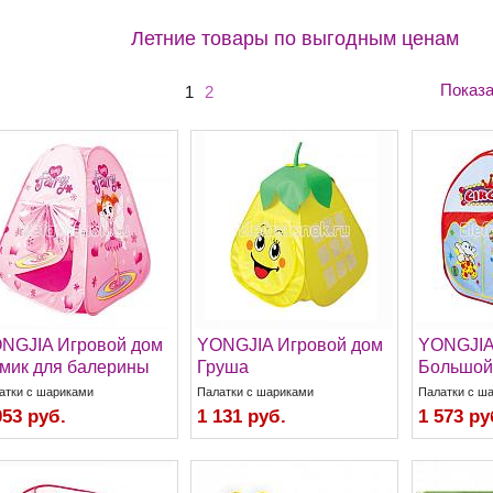
Летние товары по выгодным ценам
Показа
1
2
NGJIA Игровой дом
YONGJIA Игровой дом
YONGJIA
мик для балерины
Груша
Большой
атки с шариками
Палатки с шариками
Палатки с ш
053 руб.
1 131 руб.
1 573 ру