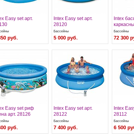
ex Easy set арт.
Intex Easy set арт.
Intex ба
130
28120
каркасны
сейны
Бассейны
Бассейны
350 руб.
5 000 руб.
72 300 р
tex Easy set риф
Intex Easy set арт.
Intex Eas
ена арт. 28126
28122
28112
сейны
Бассейны
Бассейны
400 руб.
7 400 руб.
6 500 ру