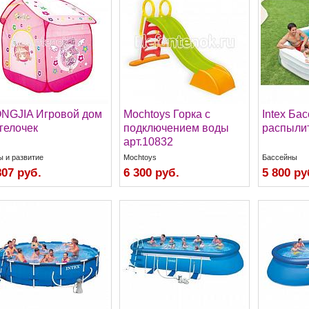
NGJIA Игровой дом
Mochtoys Горка с
Intex Ба
гелочек
подключением воды
распыли
арт.10832
ы и развитие
Mochtoys
Бассейны
807 руб.
6 300 руб.
5 800 ру