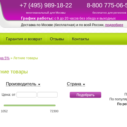
+7 (495) 989-18-22
8-800 775-06-
многоканальный для Москвы
бесплатно для регионов
График работы:
c 9 до 20 часов без обеда и выходных
Доставка по Москве (бесплатная) и по всей России,
подробнее
Гарантия и возврат
Отзывы
Контакты
ка 5%
»
Летние товары
тние товары
Производитель
Страна
минимальная стоимость
максимальная стоимость
П
Цена: от
По популя
По ре
1052
72300