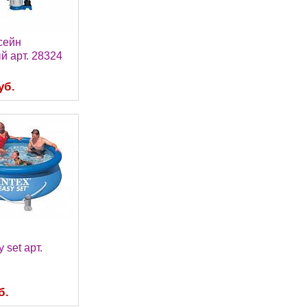
ссейн
й арт. 28324
уб.
y set арт.
б.