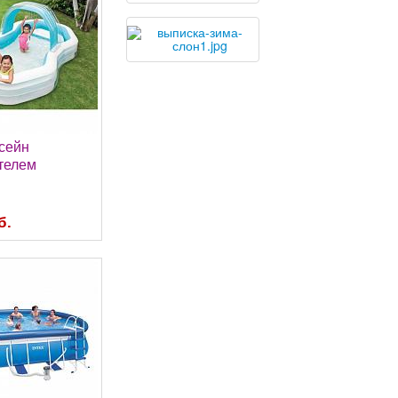
ссейн
телем
б.