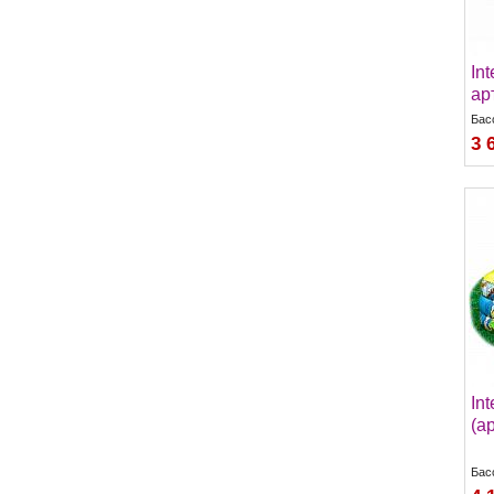
In
ар
Бас
3 
In
(а
Бас