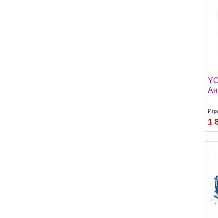
YO
Ан
Игр
1 