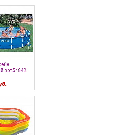
ссейн
й арт.54942
уб.