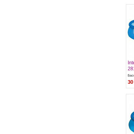
Int
28
Бас
30