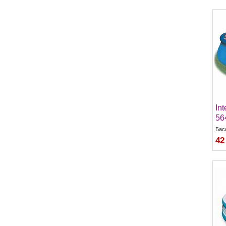
Int
56
Бас
42