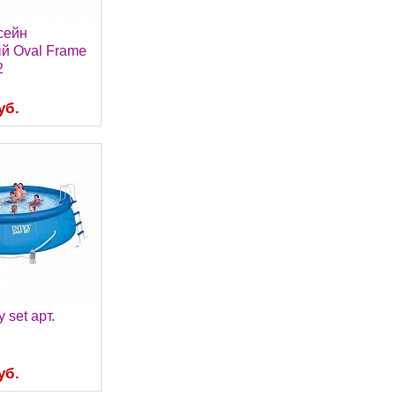
ссейн
й Oval Frame
2
уб.
y set арт.
уб.