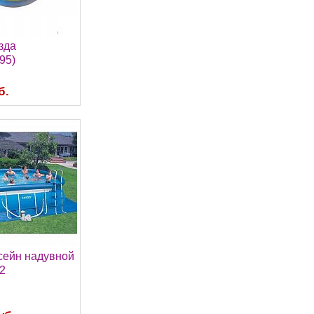
зда
95)
б.
ссейн надувной
2