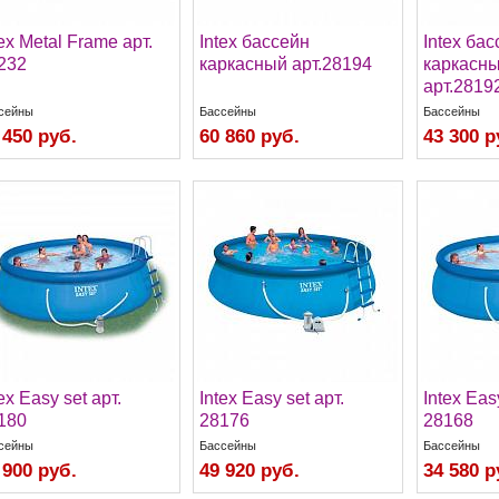
tex Metal Frame арт.
Intex бассейн
Intex ба
232
каркасный арт.28194
каркасны
арт.2819
сейны
Бассейны
Бассейны
 450 руб.
60 860 руб.
43 300 р
ex Easy set арт.
Intex Easy set арт.
Intex Eas
180
28176
28168
сейны
Бассейны
Бассейны
 900 руб.
49 920 руб.
34 580 р