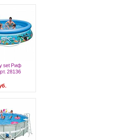
y set Риф
рт. 28136
уб.