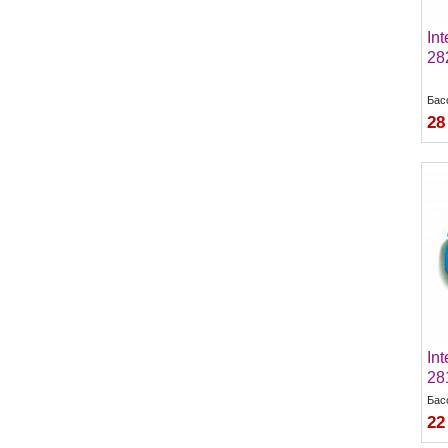
In
28
Бас
28
Int
28
Бас
22