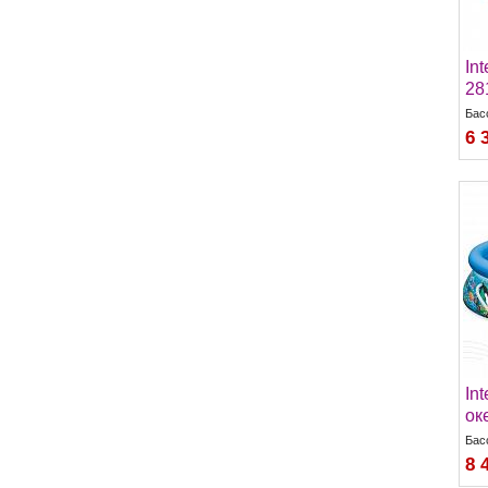
Int
28
Бас
6 
In
ок
Бас
8 