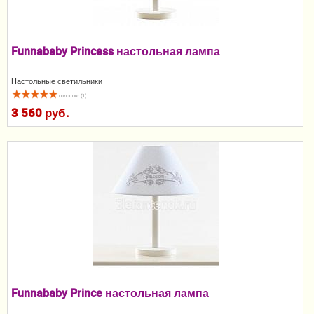
Пеленание
Гигиена и уход
Funnababy Princess настольная лампа
Кормление
Настольные светильники
голосов: (1)
Качели, шезлонги
3 560 руб.
Манежи
Безопасность ребенка
Ходунки и прыгунки
Игры и развитие
Принадлежности для выписки
Сумки для мам и детей
Funnababy Prince настольная лампа
Кенгуру и слинги