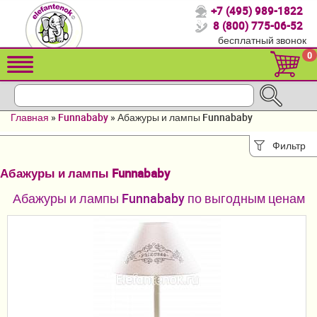
+7 (495) 989-1822
Спасибо, что выбрали нас!
8 (800) 775-06-52
бесплатный звонок
Распродажа!
0
Детские коляски
Автомобильные кресла
Главная
»
Funnababy
»
Абажуры и лампы Funnababy
Кроватки для новорожденных
Фильтр
Кровати для детей от 2-3 лет
Абажуры и лампы Funnababy
Конверты, муфты
Абажуры и лампы Funnababy по выгодным ценам
Детский транспорт
Летние товары
Мебель и аксессуары
Постельные принадлежности