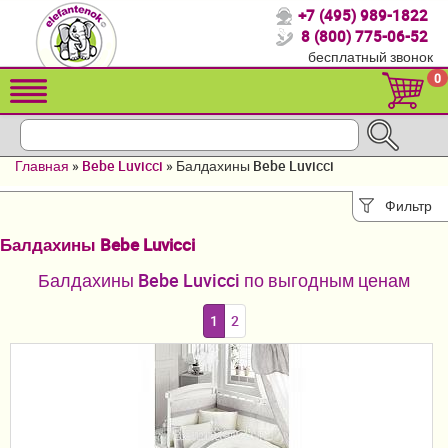
+7 (495) 989-1822
Спасибо, что выбрали нас!
8 (800) 775-06-52
бесплатный звонок
Распродажа!
0
Детские коляски
Автомобильные кресла
Главная
»
Bebe Luvicci
»
Балдахины Bebe Luvicci
Кроватки для новорожденных
Фильтр
Кровати для детей от 2-3 лет
Балдахины Bebe Luvicci
Конверты, муфты
Балдахины Bebe Luvicci по выгодным ценам
Детский транспорт
1
2
Летние товары
Мебель и аксессуары
Постельные принадлежности