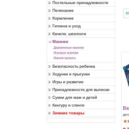
Постельные принадлежности
Пеленание
М
Кормление
Гигиена и уход
Качели, шезлонги
Манежи
Деревянные манежи
Игровые манежи
Манеж-кровать
Безопасность ребенка
Ходунки и прыгунки
Игры и развитие
Принадлежности для выписки
Сумки для мам и детей
Кенгуру и слинги
Ba
Зимние товары
дет