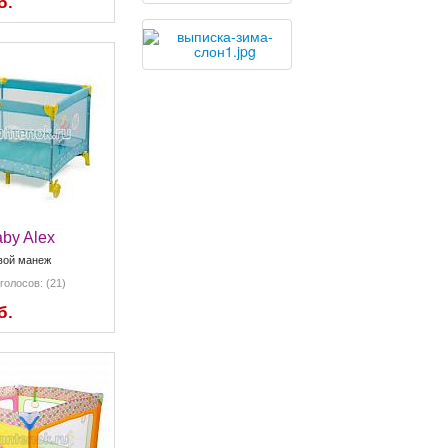
б.
by Alex
вой манеж
голосов: (21)
б.