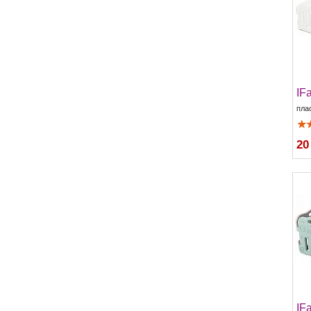
IF
пла
20
IF