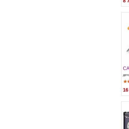
8 
CA
дет
16