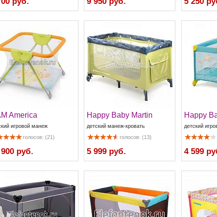
700 руб.
9 950 руб.
5 250 ру
M America
Happy Baby Martin
Happy Ba
ский игровой манеж
детский манеж-кровать
детский игро
голосов: (21)
голосов: (13)
 900 руб.
5 999 руб.
4 599 ру