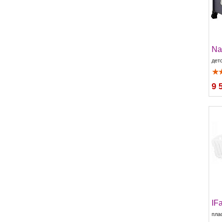
Na
дет
9 
IF
пла