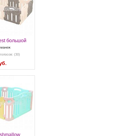
est большой
 манеж
голосов: (30)
уб.
shmallow