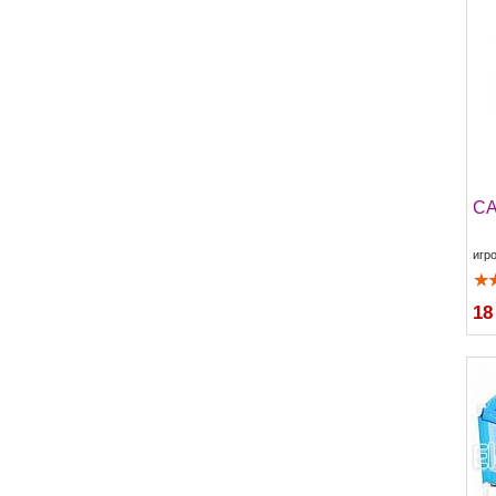
CA
игр
18