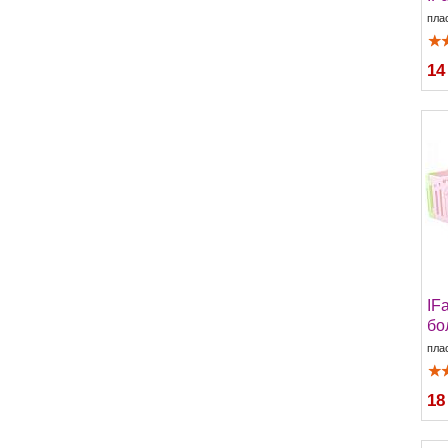
пла
14
IF
бо
пла
18