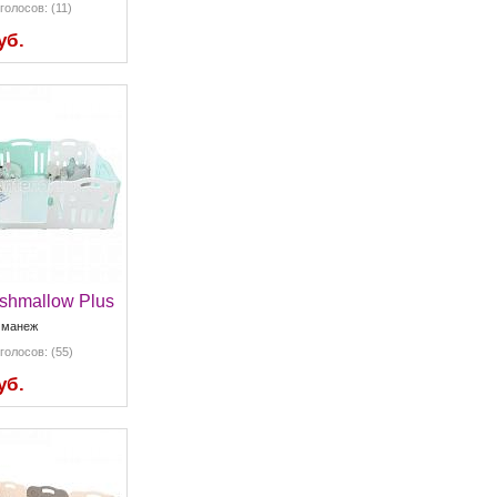
голосов: (11)
уб.
shmallow Plus
 манеж
голосов: (55)
уб.