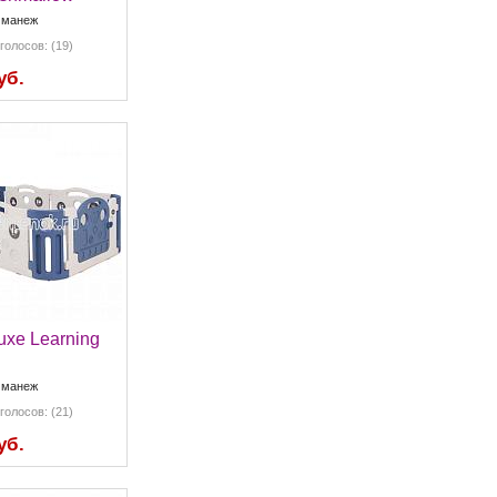
 манеж
голосов: (19)
уб.
uxe Learning
 манеж
голосов: (21)
уб.