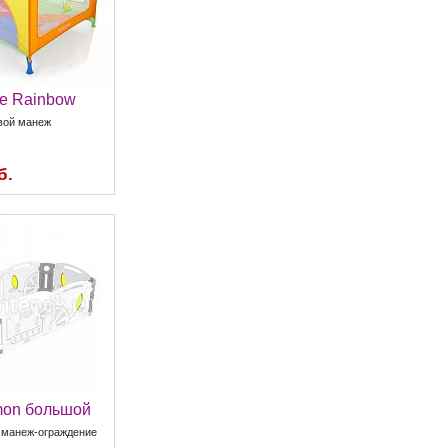
e Rainbow
вой манеж
б.
mon большой
 манеж-ограждение