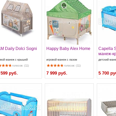
M Daily Dolci Sogni
Happy Baby Alex Home
Capella 
манеж-к
овой манеж с крышей
игровой манеж с лазом
детский ман
голосов: (11)
голосов: (11)
 599 руб.
7 999 руб.
5 700 ру