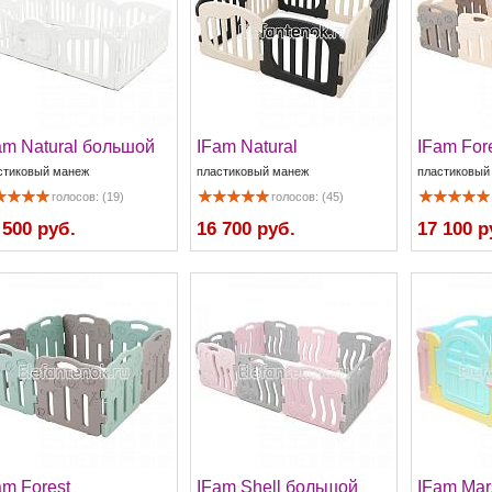
am Natural большой
IFam Natural
IFam For
стиковый манеж
пластиковый манеж
пластиковый
голосов: (19)
голосов: (45)
 500 руб.
16 700 руб.
17 100 р
am Forest
IFam Shell большой
IFam Mar