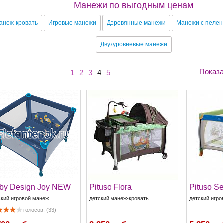
Манежи по выгодным ценам
анеж-кровать
Игровые манежи
Деревянные манежи
Манежи с пелен
Двухуровневые манежи
Показа
1
2
3
4
5
by Design Joy NEW
Pituso Flora
Pituso Se
ский игровой манеж
детский манеж-кровать
детский игро
голосов: (33)