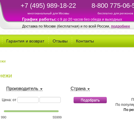
+7 (495) 989-18-22
8-800 775-06-
многоканальный для Москвы
бесплатно для регионов
График работы:
c 9 до 20 часов без обеда и выходных
Доставка по Москве (бесплатная) и по всей России,
подробнее
Гарантия и возврат
Отзывы
Контакты
ежи
нежи
Производитель
Страна
минимальная стоимость
максимальная стоимость
П
Цена: от
По популя
По ре
990
55999