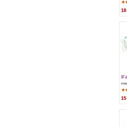
18
IF
пла
15