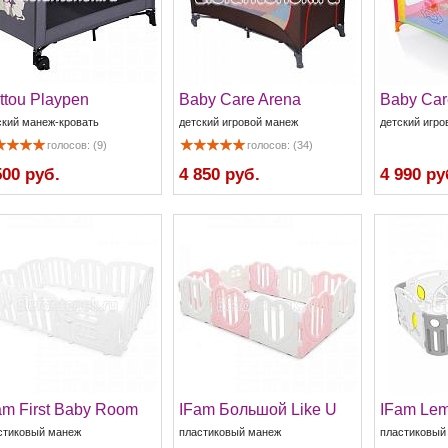
ttou Playpen
Baby Care Arena
Baby Car
ский манеж-кровать
детский игровой манеж
детский игро
голосов: (9)
голосов: (34)
500 руб.
4 850 руб.
4 990 ру
am First Baby Room
IFam Большой Like U
IFam Le
стиковый манеж
пластиковый манеж
пластиковый