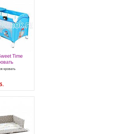
Sweet Time
ровать
еж-кровать
б.