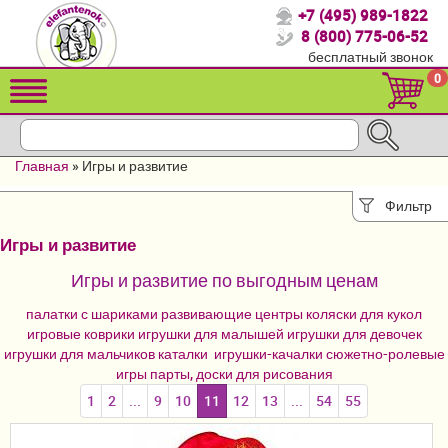
+7 (495) 989-1822
Спасибо, что выбрали нас!
8 (800) 775-06-52
бесплатный звонок
Распродажа!
0
Детские коляски
Автомобильные кресла
Главная
»
Игры и развитие
Кроватки для новорожденных
Фильтр
Кровати для детей от 2-3 лет
Игры и развитие
Конверты, муфты
Игры и развитие по выгодным ценам
Детский транспорт
палатки с шариками
развивающие центры
коляски для кукол
игровые коврики
игрушки для малышей
игрушки для девочек
Летние товары
игрушки для мальчиков
каталки
игрушки-качалки
сюжетно-ролевые
игры
парты, доски для рисования
Мебель и аксессуары
1
2
...
9
10
11
12
13
...
54
55
Постельные принадлежности