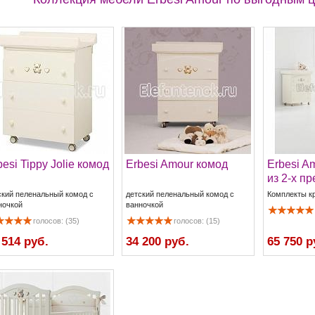
besi Tippy Jolie комод
Erbesi Amour комод
Erbesi A
из 2-х п
ский пеленальный комод с
детский пеленальный комод с
Комплекты к
ночкой
ванночкой
голосов: (35)
голосов: (15)
 514 руб.
34 200 руб.
65 750 р