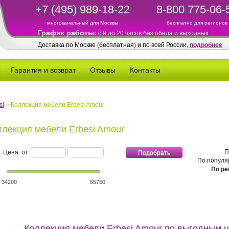
+7 (495) 989-18-22
8-800 775-06-
многоканальный для Москвы
бесплатно для регионов
График работы:
c 9 до 20 часов без обеда и выходных
Доставка по Москве (бесплатная) и по всей России,
подробнее
Гарантия и возврат
Отзывы
Контакты
si
»
Коллекция мебели Erbesi Amour
ллекция мебели Erbesi Amour
минимальная стоимость
максимальная стоимость
П
Цена: от
По популя
По ре
34200
65750
Коллекция мебели Erbesi Amour по выгодным 