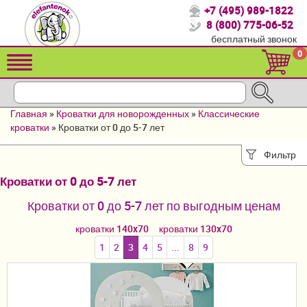
+7 (495) 989-1822
Спасибо, что выбрали нас!
8 (800) 775-06-52
бесплатный звонок
Распродажа!
0
Детские коляски
Автомобильные кресла
Главная
»
Кроватки для новорожденных
»
Классические
Кроватки для новорожденных
кроватки
»
Кроватки от 0 до 5-7 лет
Кровати для детей от 2-3 лет
Фильтр
Кроватки от 0 до 5-7 лет
Конверты, муфты
Кроватки от 0 до 5-7 лет по выгодным ценам
Детский транспорт
кроватки 140x70
кроватки 130x70
Летние товары
1
2
3
4
5
...
8
9
Мебель и аксессуары
Постельные принадлежности