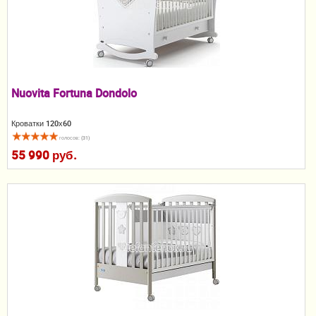
Пеленание
Кормление
Гигиена и уход
Nuovita Fortuna Dondolo
Качели, шезлонги
Кроватки 120х60
Манежи
голосов: (31)
55 990 руб.
Безопасность ребенка
Ходунки и прыгунки
Игры и развитие
Принадлежности для выписки
Сумки для мам и детей
Кенгуру и слинги