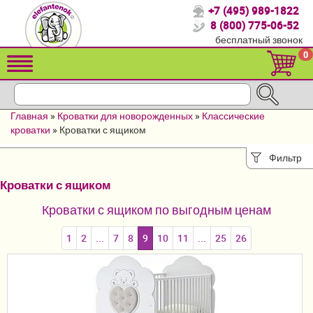
+7 (495) 989-1822
Спасибо, что выбрали нас!
8 (800) 775-06-52
бесплатный звонок
Распродажа!
0
Детские коляски
Автомобильные кресла
Главная
»
Кроватки для новорожденных
»
Классические
Кроватки для новорожденных
кроватки
»
Кроватки с ящиком
Кровати для детей от 2-3 лет
Фильтр
Кроватки с ящиком
Конверты, муфты
Кроватки с ящиком по выгодным ценам
Детский транспорт
1
2
...
7
8
9
10
11
...
25
26
Летние товары
Мебель и аксессуары
Постельные принадлежности